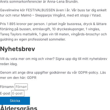
Årets sommarkonferencier är Anna-Lena Brundin.
Gavelinwine kör FESTIVALBUSSEN även i år. Vår buss tar dig enkelt
tur och retur Malmö – Skepparps Vingård, med ett stopp i Ystad.
Pris 1 895 kronor per person. I priset ingår bussresa, dryck & lättare
förtäring på bussen, entréavgift, 10 dryckeskuponger, 1 vinglas,
Tareq Taylors mattallrik, 1 glas vin till maten, vingårds-broschyr och
guidning av egen professionell sommelier.
Nyhetsbrev
Vill du veta mer om mig och viner? Signa upp dig till mitt nyhetsbrev
redan idag.
Genom att ange dina uppgifter godkänner du vår GDPR-policy. Läs
mer om den här: GDPR
Förnamn
E-post
Skicka
Åldersgräns