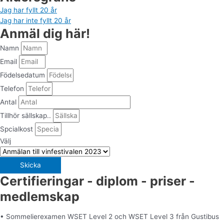
Jag har fyllt 20 år
Jag har inte fyllt 20 år
Anmäl dig här!
Namn
Email
Födelsedatum
Telefon
Antal
Tillhör sällskap..
Spcialkost
Välj
Skicka
Certifieringar - diplom - priser -
medlemskap
• Sommelierexamen WSET Level 2 och WSET Level 3 från Gustibus